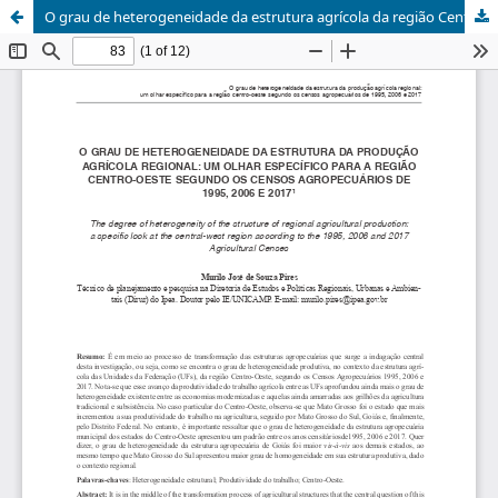
O grau de heterogeneidade da estrutura agrícola da região Centro-Oeste segundo os censos agropecuários de 1995, 2006 e 2017
Revist
Econô
do
Nordes
- REN,
Fortale
Ceará,
Brasil,
e-
ISSN:
2357-
9226