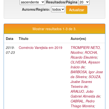
Resultados/Página
Autores/Registo:
Mostrar resultados 1-3 de 3.
Data
Título
Autor(es)
2019-
Comércio Varejista em 2019
TROMPIERI NETO,
07-23
Nicolino
;
ROCHA,
Ricardo Eleutério
;
OLIVEIRA, Alysson
Inácio de
;
BARBOSA, Igor Jose
da Silveira
;
SOUZA,
Joabe Soares
Teixeira de
;
ARAUJO, João
Gabriel Almeida de
;
CABRAL, Pedro
Thiago Moreira
;