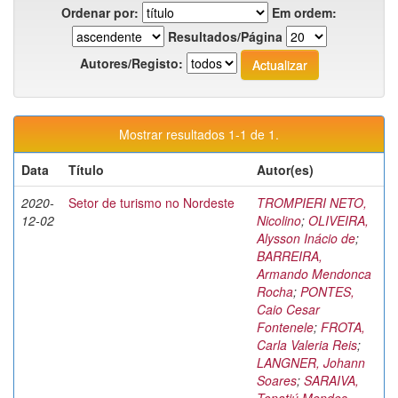
Ordenar por:
Em ordem:
Resultados/Página
Autores/Registo:
Mostrar resultados 1-1 de 1.
Data
Título
Autor(es)
2020-
Setor de turismo no Nordeste
TROMPIERI NETO,
12-02
Nicolino
;
OLIVEIRA,
Alysson Inácio de
;
BARREIRA,
Armando Mendonca
Rocha
;
PONTES,
Caio Cesar
Fontenele
;
FROTA,
Carla Valeria Reis
;
LANGNER, Johann
Soares
;
SARAIVA,