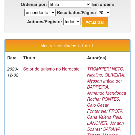
Ordenar por:
Em ordem:
Resultados/Página
Autores/Registo:
Mostrar resultados 1-1 de 1.
Data
Título
Autor(es)
2020-
Setor de turismo no Nordeste
TROMPIERI NETO,
12-02
Nicolino
;
OLIVEIRA,
Alysson Inácio de
;
BARREIRA,
Armando Mendonca
Rocha
;
PONTES,
Caio Cesar
Fontenele
;
FROTA,
Carla Valeria Reis
;
LANGNER, Johann
Soares
;
SARAIVA,