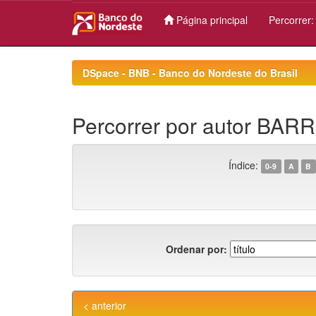
Página principal
Percorrer
Skip
navigation
DSpace - BNB - Banco do Nordeste do Brasil
Percorrer por autor BARR
Índice:
0-9
A
B
Ordenar por:
< anterior