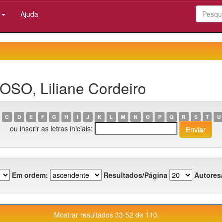
:
Ajuda
OSO, Liliane Cordeiro
C
D
E
F
G
H
I
J
K
L
M
N
O
P
Q
R
S
T
U
ou inserir as letras iniciais:
Em ordem:
Resultados/Página
Autores
Mostrar resultados 33-52 de 110.