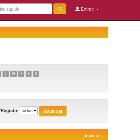
Entrar:
V
W
X
Y
Z
/Registo:
próximo >