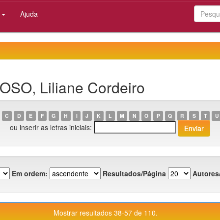
:
Ajuda
OSO, Liliane Cordeiro
C
D
E
F
G
H
I
J
K
L
M
N
O
P
Q
R
S
T
U
ou inserir as letras iniciais:
Em ordem:
Resultados/Página
Autores
Mostrar resultados 38-57 de 110.