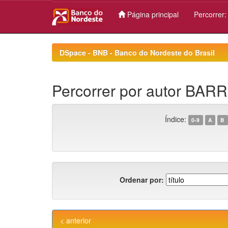
Página principal
Percorrer
Skip
navigation
DSpace - BNB - Banco do Nordeste do Brasil
Percorrer por autor BARR
Índice:
0-9
A
B
Ordenar por:
< anterior