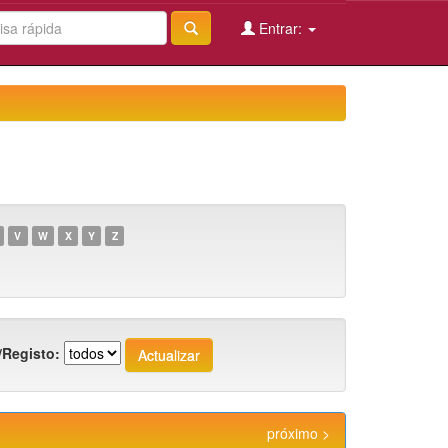
Entrar:
V
W
X
Y
Z
/Registo:
próximo >