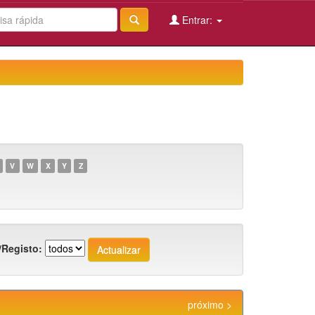
Entrar:
V
W
X
Y
Z
/Registo:
próximo >