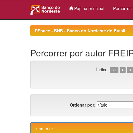
Página principal
Percorrer
Skip
navigation
DSpace - BNB - Banco do Nordeste do Brasil
Percorrer por autor FRE
Índice:
0-9
A
B
Ordenar por:
< anterior