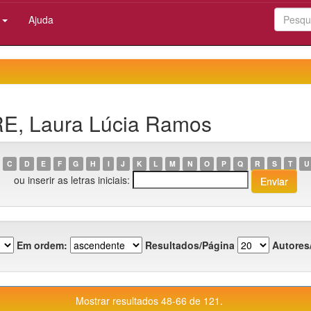
:
Ajuda
IRE, Laura Lúcia Ramos
C
D
E
F
G
H
I
J
K
L
M
N
O
P
Q
R
S
T
U
ou inserir as letras iniciais:
Em ordem:
Resultados/Página
Autores
Mostrar resultados 48-66 de 121.