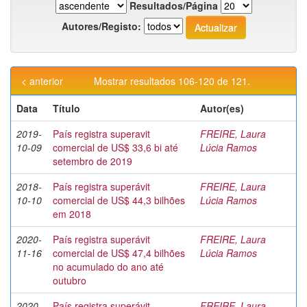
Resultados/Página
Autores/Registo:
< anterior
Mostrar resultados 106-120 de 121.
Data
Título
Autor(es)
2019-
País registra superavit
FREIRE, Laura
10-09
comercial de US$ 33,6 bi até
Lúcia Ramos
setembro de 2019
2018-
País registra superávit
FREIRE, Laura
10-10
comercial de US$ 44,3 bilhões
Lúcia Ramos
em 2018
2020-
País registra superávit
FREIRE, Laura
11-16
comercial de US$ 47,4 bilhões
Lúcia Ramos
no acumulado do ano até
outubro
2020-
País registra superávit
FREIRE, Laura