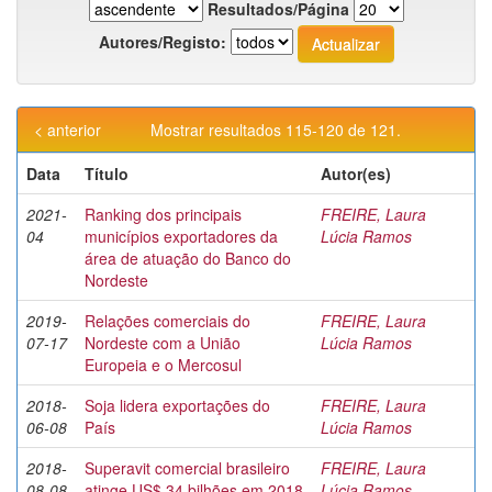
Resultados/Página
Autores/Registo:
< anterior
Mostrar resultados 115-120 de 121.
Data
Título
Autor(es)
2021-
Ranking dos principais
FREIRE, Laura
04
municípios exportadores da
Lúcia Ramos
área de atuação do Banco do
Nordeste
2019-
Relações comerciais do
FREIRE, Laura
07-17
Nordeste com a União
Lúcia Ramos
Europeia e o Mercosul
2018-
Soja lidera exportações do
FREIRE, Laura
06-08
País
Lúcia Ramos
2018-
Superavit comercial brasileiro
FREIRE, Laura
08-08
atinge US$ 34 bilhões em 2018
Lúcia Ramos