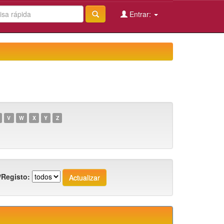
Entrar:
V
W
X
Y
Z
/Registo: