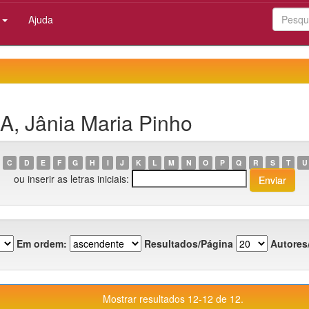
:
Ajuda
A, Jânia Maria Pinho
C
D
E
F
G
H
I
J
K
L
M
N
O
P
Q
R
S
T
U
ou inserir as letras iniciais:
Em ordem:
Resultados/Página
Autores
Mostrar resultados 12-12 de 12.