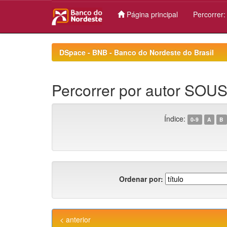
Página principal
Percorrer
Skip
navigation
DSpace - BNB - Banco do Nordeste do Brasil
Percorrer por autor SOUS
Índice:
0-9
A
B
Ordenar por:
< anterior