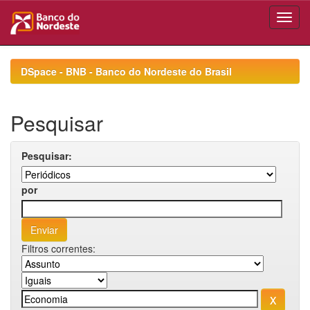
Skip
navigation
DSpace - BNB - Banco do Nordeste do Brasil
Pesquisar
Pesquisar:
por
Filtros correntes: