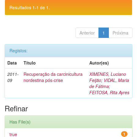
Resultados 1-1 de 1.
Anterior
1
Próxima
Registos:
Data
Título
Autor(es)
2011-
Recuperação da carcinicultura
XIMENES, Luciano
09
nordestina pós-crise
Feijão
;
VIDAL, Maria
de Fátima
;
FEITOSA, Rita Ayres
Refinar
Has File(s)
true
1