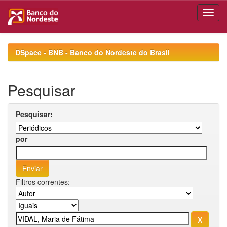
Skip
navigation
DSpace - BNB - Banco do Nordeste do Brasil
Pesquisar
Pesquisar:
por
Filtros correntes: