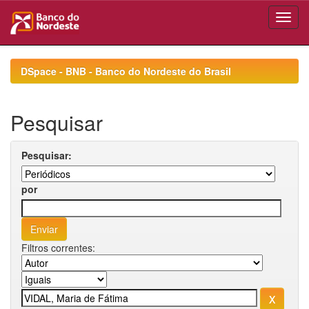
Skip
navigation
DSpace - BNB - Banco do Nordeste do Brasil
Pesquisar
Pesquisar:
por
Filtros correntes: