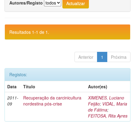
Autores/Registo
Resultados 1-1 de 1.
Anterior
1
Próxima
Registos:
Data
Título
Autor(es)
2011-
Recuperação da carcinicultura
XIMENES, Luciano
09
nordestina pós-crise
Feijão
;
VIDAL, Maria
de Fátima
;
FEITOSA, Rita Ayres