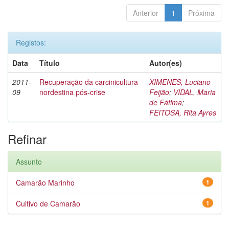
Anterior
1
Próxima
Registos:
Data
Título
Autor(es)
2011-
Recuperação da carcinicultura
XIMENES, Luciano
09
nordestina pós-crise
Feijão
;
VIDAL, Maria
de Fátima
;
FEITOSA, Rita Ayres
Refinar
Assunto
Camarão Marinho
1
Cultivo de Camarão
1