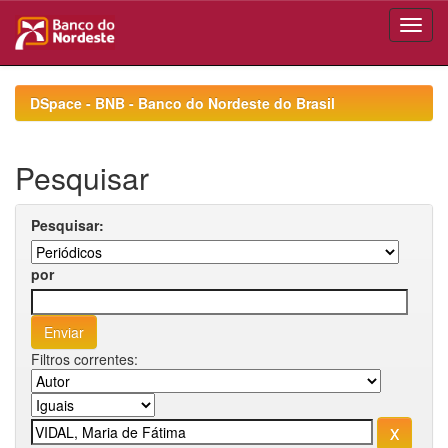
Skip
navigation
DSpace - BNB - Banco do Nordeste do Brasil
Pesquisar
Pesquisar:
por
Filtros correntes: