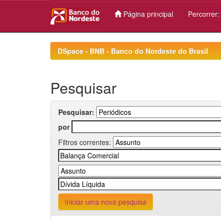
Página principal
Percorrer
Skip
navigation
DSpace - BNB - Banco do Nordeste do Brasil
Pesquisar
Pesquisar:
por
Filtros correntes:
Iniciar uma nova pesquisa