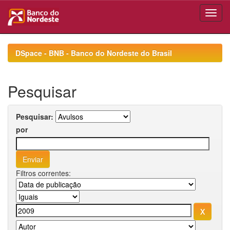
Skip
navigation
DSpace - BNB - Banco do Nordeste do Brasil
Pesquisar
Pesquisar:
por
Filtros correntes: