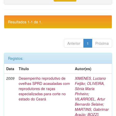
Resultados 1-1 de 1.
Anterior
1
Próxima
Registos:
Data
Título
Autor(es)
2009
Desempenho reprodutivo de
XIMENES, Luciano
ovelhas SPRD acasaladas com
Feijão
;
OLIVEIRA,
reprodutores de raças
Sônia Maria
especializadas para corte no
Pinheiro
;
estado do Ceará
VILARROEL, Artur
Bernardo Selaive
;
MARTINS, Gabrimar
Araújo
;
BOZZI,