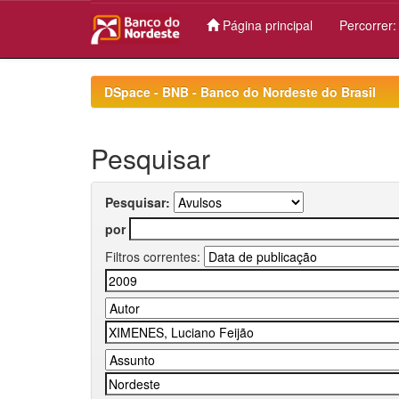
Página principal
Percorrer
Skip
navigation
DSpace - BNB - Banco do Nordeste do Brasil
Pesquisar
Pesquisar:
por
Filtros correntes: