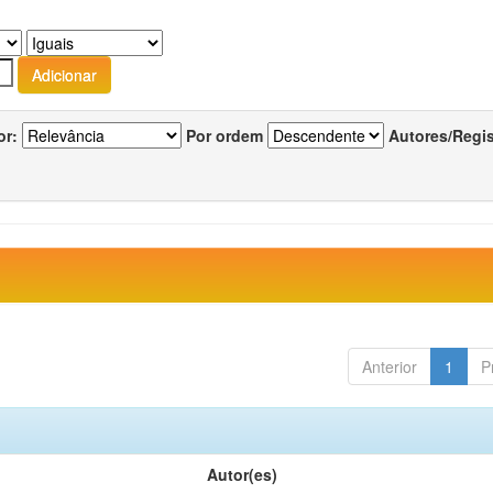
or:
Por ordem
Autores/Regi
Anterior
1
P
Autor(es)