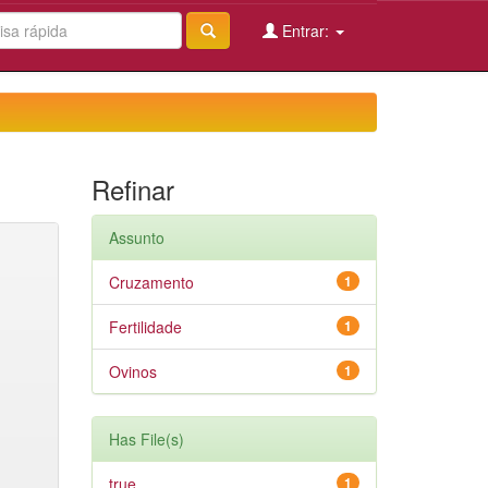
Entrar:
Refinar
Assunto
Cruzamento
1
Fertilidade
1
Ovinos
1
Has File(s)
true
1