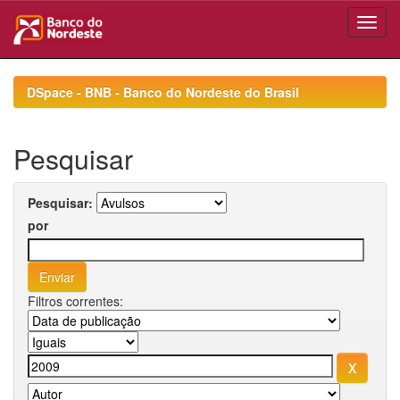
Skip
navigation
DSpace - BNB - Banco do Nordeste do Brasil
Pesquisar
Pesquisar:
por
Filtros correntes: