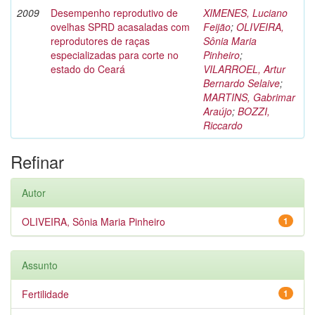
2009
Desempenho reprodutivo de
XIMENES, Luciano
ovelhas SPRD acasaladas com
Feijão
;
OLIVEIRA,
reprodutores de raças
Sônia Maria
especializadas para corte no
Pinheiro
;
estado do Ceará
VILARROEL, Artur
Bernardo Selaive
;
MARTINS, Gabrimar
Araújo
;
BOZZI,
Riccardo
Refinar
Autor
OLIVEIRA, Sônia Maria Pinheiro
1
Assunto
Fertilidade
1