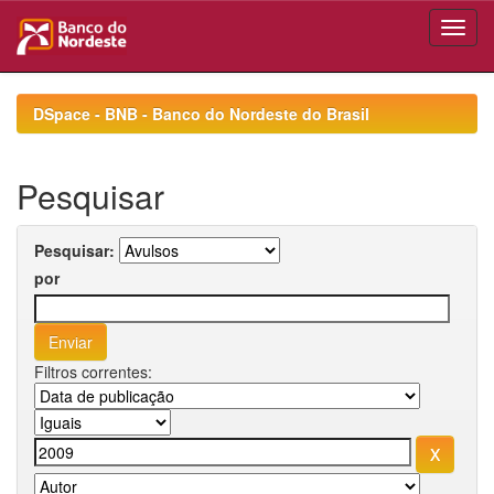
Skip
navigation
DSpace - BNB - Banco do Nordeste do Brasil
Pesquisar
Pesquisar:
por
Filtros correntes: