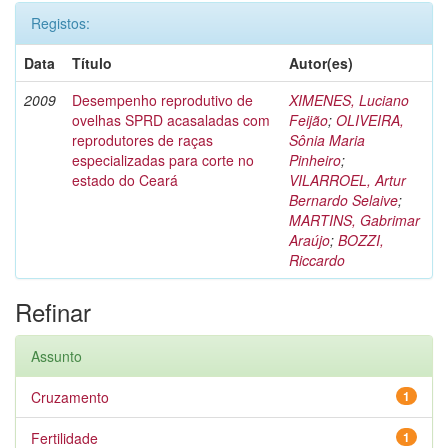
Registos:
Data
Título
Autor(es)
2009
Desempenho reprodutivo de
XIMENES, Luciano
ovelhas SPRD acasaladas com
Feijão
;
OLIVEIRA,
reprodutores de raças
Sônia Maria
especializadas para corte no
Pinheiro
;
estado do Ceará
VILARROEL, Artur
Bernardo Selaive
;
MARTINS, Gabrimar
Araújo
;
BOZZI,
Riccardo
Refinar
Assunto
Cruzamento
1
Fertilidade
1