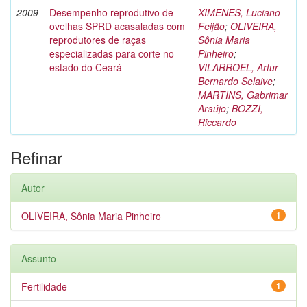
2009
Desempenho reprodutivo de
XIMENES, Luciano
ovelhas SPRD acasaladas com
Feijão
;
OLIVEIRA,
reprodutores de raças
Sônia Maria
especializadas para corte no
Pinheiro
;
estado do Ceará
VILARROEL, Artur
Bernardo Selaive
;
MARTINS, Gabrimar
Araújo
;
BOZZI,
Riccardo
Refinar
Autor
OLIVEIRA, Sônia Maria Pinheiro
1
Assunto
Fertilidade
1