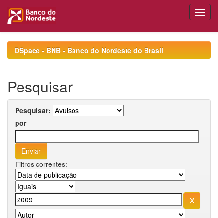
Skip
navigation
DSpace - BNB - Banco do Nordeste do Brasil
Pesquisar
Pesquisar:
por
Filtros correntes: