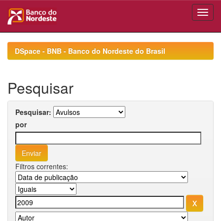
Skip
navigation
DSpace - BNB - Banco do Nordeste do Brasil
Pesquisar
Pesquisar:
por
Filtros correntes: