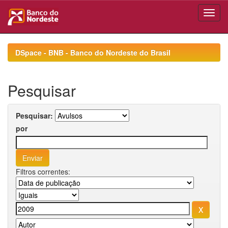
Skip
navigation
DSpace - BNB - Banco do Nordeste do Brasil
Pesquisar
Pesquisar:
por
Filtros correntes: