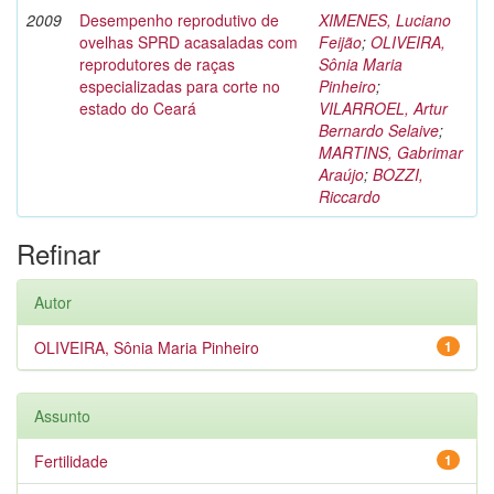
2009
Desempenho reprodutivo de
XIMENES, Luciano
ovelhas SPRD acasaladas com
Feijão
;
OLIVEIRA,
reprodutores de raças
Sônia Maria
especializadas para corte no
Pinheiro
;
estado do Ceará
VILARROEL, Artur
Bernardo Selaive
;
MARTINS, Gabrimar
Araújo
;
BOZZI,
Riccardo
Refinar
Autor
OLIVEIRA, Sônia Maria Pinheiro
1
Assunto
Fertilidade
1