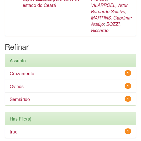
estado do Ceará
VILARROEL, Artur
Bernardo Selaive
;
MARTINS, Gabrimar
Araújo
;
BOZZI,
Riccardo
Refinar
Assunto
Cruzamento
1
Ovinos
1
Semiárido
1
Has File(s)
true
1