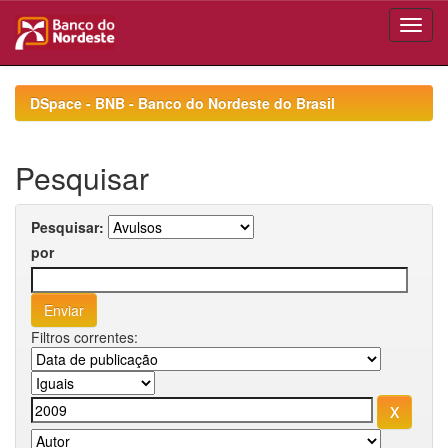
Skip
navigation
DSpace - BNB - Banco do Nordeste do Brasil
Pesquisar
Pesquisar:
por
Filtros correntes: