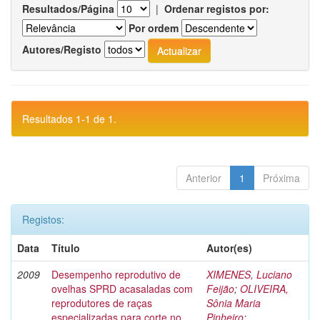
Resultados/Página
|
Ordenar registos por:
Por ordem
Autores/Registo
Resultados 1-1 de 1.
Anterior
1
Próxima
Registos:
Data
Título
Autor(es)
2009
Desempenho reprodutivo de
XIMENES, Luciano
ovelhas SPRD acasaladas com
Feijão
;
OLIVEIRA,
reprodutores de raças
Sônia Maria
especializadas para corte no
Pinheiro
;