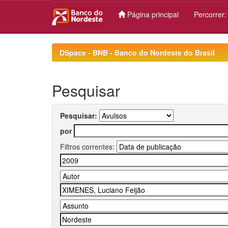
Página principal
Percorrer
Skip
navigation
DSpace - BNB - Banco do Nordeste do Brasil
Pesquisar
Pesquisar:
por
Filtros correntes: