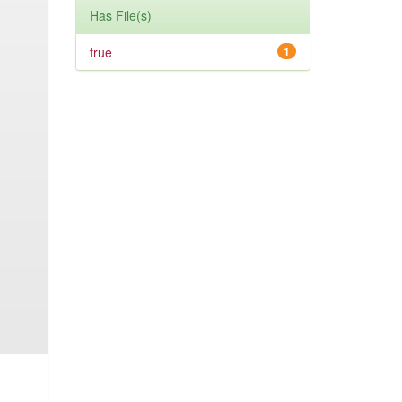
Has File(s)
true
1