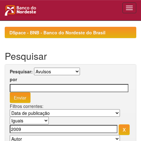
Skip
navigation
DSpace - BNB - Banco do Nordeste do Brasil
Pesquisar
Pesquisar:
por
Filtros correntes: