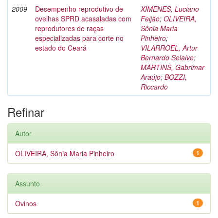
2009
Desempenho reprodutivo de
XIMENES, Luciano
ovelhas SPRD acasaladas com
Feijão
;
OLIVEIRA,
reprodutores de raças
Sônia Maria
especializadas para corte no
Pinheiro
;
estado do Ceará
VILARROEL, Artur
Bernardo Selaive
;
MARTINS, Gabrimar
Araújo
;
BOZZI,
Riccardo
Refinar
Autor
OLIVEIRA, Sônia Maria Pinheiro
1
Assunto
Ovinos
1