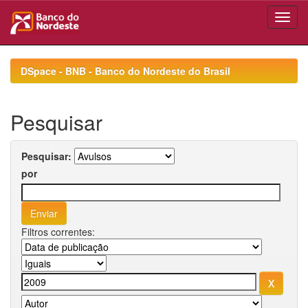
Skip
navigation
DSpace - BNB - Banco do Nordeste do Brasil
Pesquisar
Pesquisar:
por
Filtros correntes: