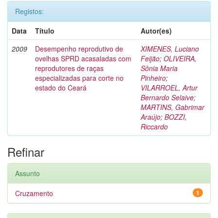
Registos:
Data
Título
Autor(es)
2009
Desempenho reprodutivo de
XIMENES, Luciano
ovelhas SPRD acasaladas com
Feijão
;
OLIVEIRA,
reprodutores de raças
Sônia Maria
especializadas para corte no
Pinheiro
;
estado do Ceará
VILARROEL, Artur
Bernardo Selaive
;
MARTINS, Gabrimar
Araújo
;
BOZZI,
Riccardo
Refinar
Assunto
Cruzamento
1