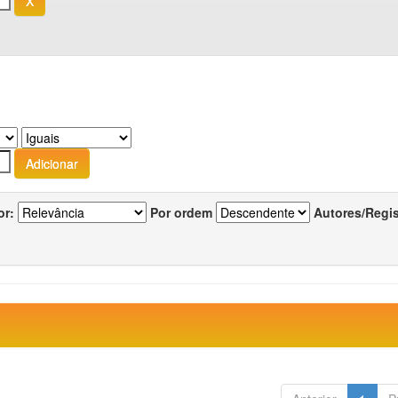
or:
Por ordem
Autores/Regi