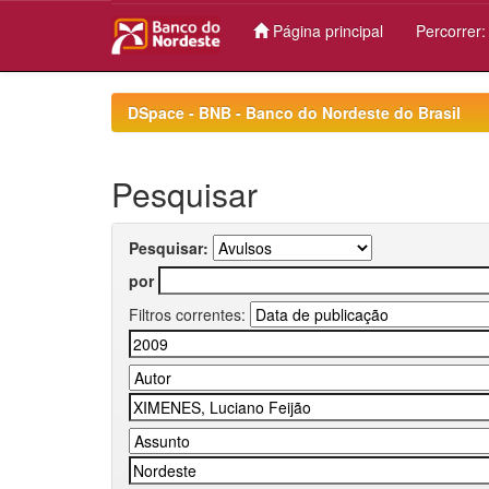
Página principal
Percorrer
Skip
navigation
DSpace - BNB - Banco do Nordeste do Brasil
Pesquisar
Pesquisar:
por
Filtros correntes: