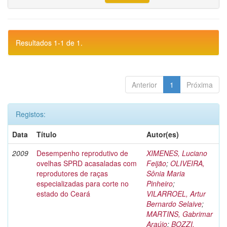
Resultados 1-1 de 1.
Anterior
1
Próxima
Registos:
Data
Título
Autor(es)
2009
Desempenho reprodutivo de
XIMENES, Luciano
ovelhas SPRD acasaladas com
Feijão
;
OLIVEIRA,
reprodutores de raças
Sônia Maria
especializadas para corte no
Pinheiro
;
estado do Ceará
VILARROEL, Artur
Bernardo Selaive
;
MARTINS, Gabrimar
Araújo
;
BOZZI,