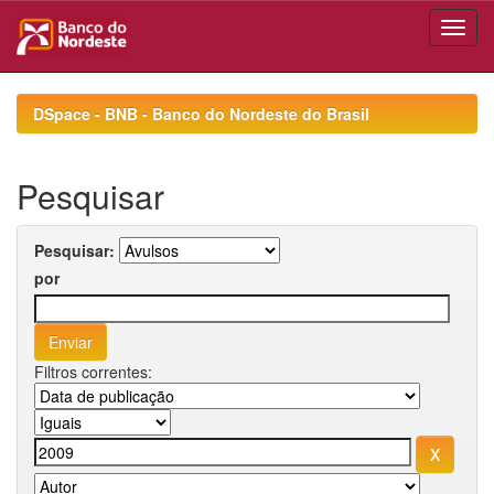
Skip
navigation
DSpace - BNB - Banco do Nordeste do Brasil
Pesquisar
Pesquisar:
por
Filtros correntes: