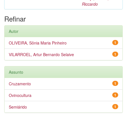
Riccardo
Refinar
Autor
OLIVEIRA, Sônia Maria Pinheiro
1
VILARROEL, Artur Bernardo Selaive
1
Assunto
Cruzamento
1
Ovinocultura
1
Semiárido
1