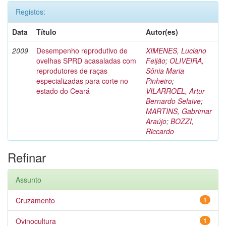
Registos:
Data
Título
Autor(es)
2009
Desempenho reprodutivo de
XIMENES, Luciano
ovelhas SPRD acasaladas com
Feijão
;
OLIVEIRA,
reprodutores de raças
Sônia Maria
especializadas para corte no
Pinheiro
;
estado do Ceará
VILARROEL, Artur
Bernardo Selaive
;
MARTINS, Gabrimar
Araújo
;
BOZZI,
Riccardo
Refinar
Assunto
Cruzamento
1
Ovinocultura
1