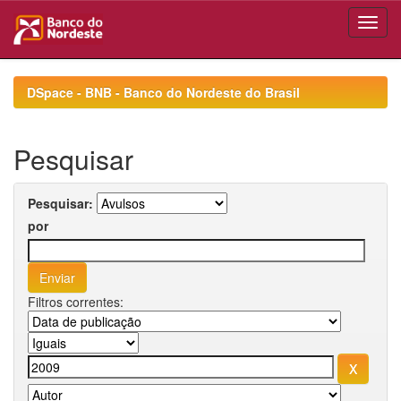
Skip
navigation
DSpace - BNB - Banco do Nordeste do Brasil
Pesquisar
Pesquisar:
por
Filtros correntes: