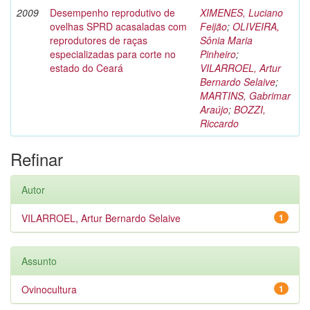
2009
Desempenho reprodutivo de
XIMENES, Luciano
ovelhas SPRD acasaladas com
Feijão
;
OLIVEIRA,
reprodutores de raças
Sônia Maria
especializadas para corte no
Pinheiro
;
estado do Ceará
VILARROEL, Artur
Bernardo Selaive
;
MARTINS, Gabrimar
Araújo
;
BOZZI,
Riccardo
Refinar
Autor
VILARROEL, Artur Bernardo Selaive
1
Assunto
Ovinocultura
1