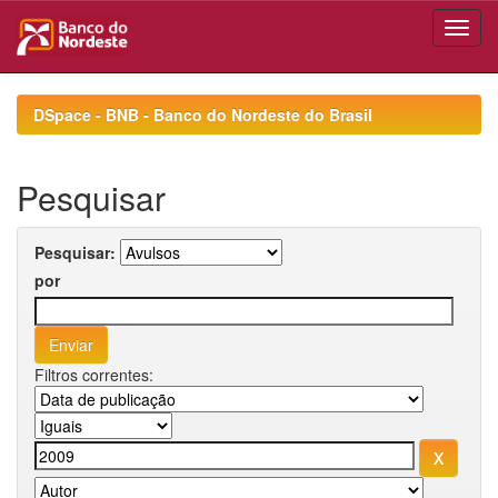
Skip
navigation
DSpace - BNB - Banco do Nordeste do Brasil
Pesquisar
Pesquisar:
por
Filtros correntes: