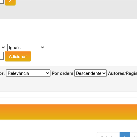
or:
Por ordem
Autores/Regi