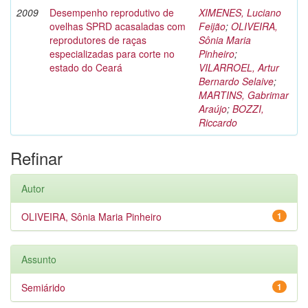
2009
Desempenho reprodutivo de
XIMENES, Luciano
ovelhas SPRD acasaladas com
Feijão
;
OLIVEIRA,
reprodutores de raças
Sônia Maria
especializadas para corte no
Pinheiro
;
estado do Ceará
VILARROEL, Artur
Bernardo Selaive
;
MARTINS, Gabrimar
Araújo
;
BOZZI,
Riccardo
Refinar
Autor
OLIVEIRA, Sônia Maria Pinheiro
1
Assunto
Semiárido
1