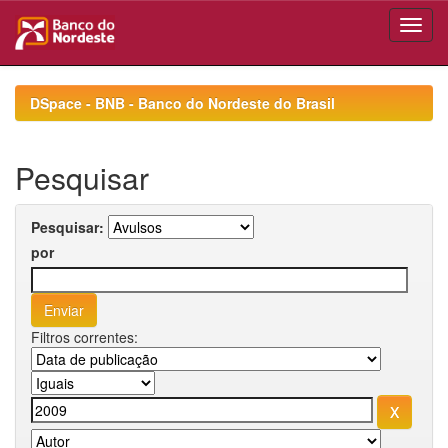
Skip
navigation
DSpace - BNB - Banco do Nordeste do Brasil
Pesquisar
Pesquisar:
por
Filtros correntes: