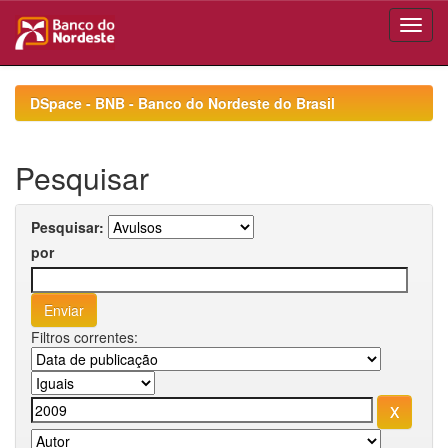
Skip
navigation
DSpace - BNB - Banco do Nordeste do Brasil
Pesquisar
Pesquisar:
por
Filtros correntes: