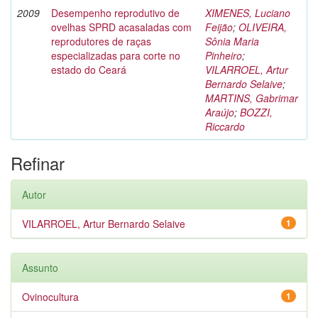
2009
Desempenho reprodutivo de
XIMENES, Luciano
ovelhas SPRD acasaladas com
Feijão
;
OLIVEIRA,
reprodutores de raças
Sônia Maria
especializadas para corte no
Pinheiro
;
estado do Ceará
VILARROEL, Artur
Bernardo Selaive
;
MARTINS, Gabrimar
Araújo
;
BOZZI,
Riccardo
Refinar
Autor
VILARROEL, Artur Bernardo Selaive
1
Assunto
Ovinocultura
1