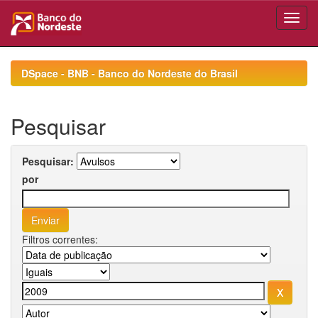
Skip
navigation
DSpace - BNB - Banco do Nordeste do Brasil
Pesquisar
Pesquisar:
por
Filtros correntes: