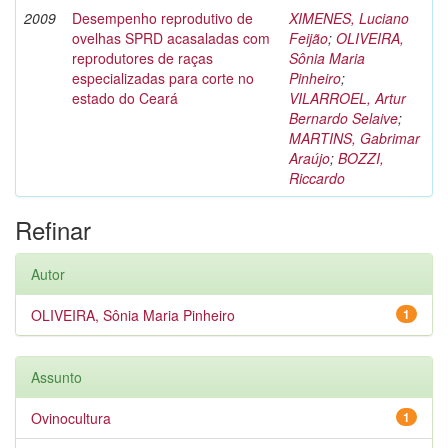
2009
Desempenho reprodutivo de
XIMENES, Luciano
ovelhas SPRD acasaladas com
Feijão
;
OLIVEIRA,
reprodutores de raças
Sônia Maria
especializadas para corte no
Pinheiro
;
estado do Ceará
VILARROEL, Artur
Bernardo Selaive
;
MARTINS, Gabrimar
Araújo
;
BOZZI,
Riccardo
Refinar
Autor
OLIVEIRA, Sônia Maria Pinheiro
1
Assunto
Ovinocultura
1