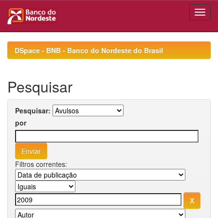
Skip
navigation
DSpace - BNB - Banco do Nordeste do Brasil
Pesquisar
Pesquisar:
por
Filtros correntes: