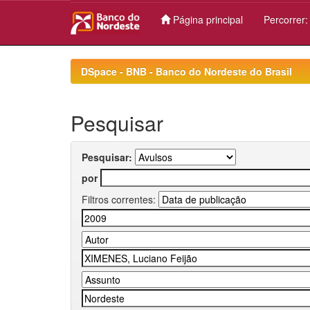
Página principal
Percorrer
Skip
navigation
DSpace - BNB - Banco do Nordeste do Brasil
Pesquisar
Pesquisar:
por
Filtros correntes: