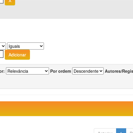
or:
Por ordem
Autores/Regi