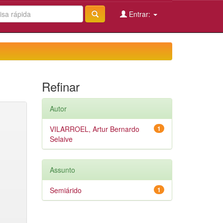
Entrar:
Refinar
Autor
VILARROEL, Artur Bernardo
1
Selaive
Assunto
Semiárido
1