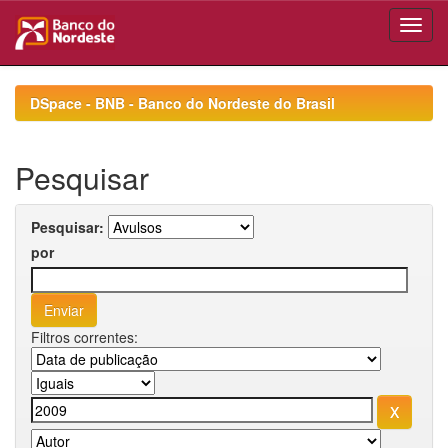
Skip
navigation
DSpace - BNB - Banco do Nordeste do Brasil
Pesquisar
Pesquisar:
por
Filtros correntes: