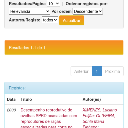
Resultados/Página
|
Ordenar registos por:
Por ordem
Autores/Registo
Resultados 1-1 de 1.
Anterior
1
Próxima
Registos:
Data
Título
Autor(es)
2009
Desempenho reprodutivo de
XIMENES, Luciano
ovelhas SPRD acasaladas com
Feijão
;
OLIVEIRA,
reprodutores de raças
Sônia Maria
especializadas para corte no
Pinheiro
;