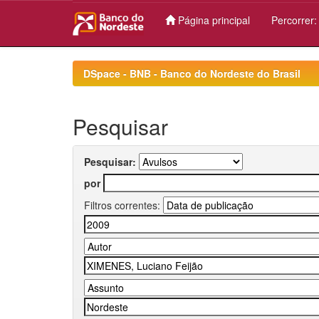
Página principal
Percorrer
Skip
navigation
DSpace - BNB - Banco do Nordeste do Brasil
Pesquisar
Pesquisar:
por
Filtros correntes: