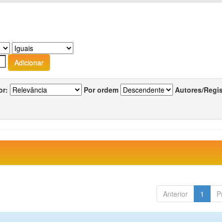
or:
Por ordem
Autores/Regi
Anterior
1
P