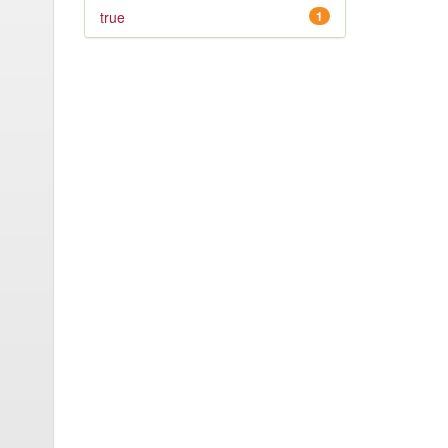
true
1