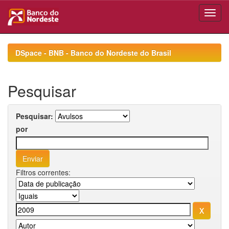
Skip
navigation
DSpace - BNB - Banco do Nordeste do Brasil
Pesquisar
Pesquisar:
por
Filtros correntes: