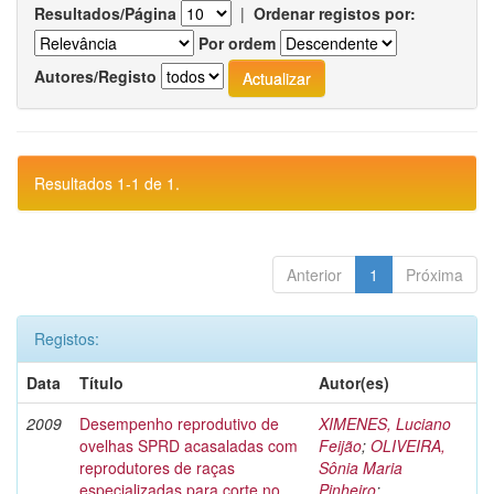
Resultados/Página
|
Ordenar registos por:
Por ordem
Autores/Registo
Resultados 1-1 de 1.
Anterior
1
Próxima
Registos:
Data
Título
Autor(es)
2009
Desempenho reprodutivo de
XIMENES, Luciano
ovelhas SPRD acasaladas com
Feijão
;
OLIVEIRA,
reprodutores de raças
Sônia Maria
especializadas para corte no
Pinheiro
;