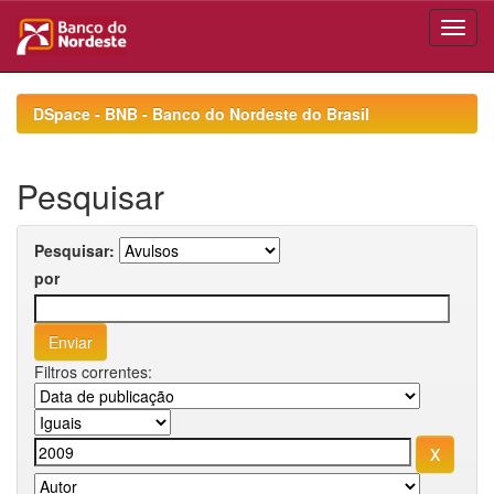
Skip
navigation
DSpace - BNB - Banco do Nordeste do Brasil
Pesquisar
Pesquisar:
por
Filtros correntes: