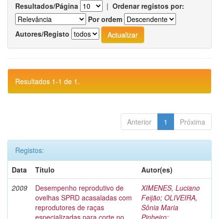
Resultados/Página
|
Ordenar registos por:
Por ordem
Autores/Registo
Resultados 1-1 de 1.
Anterior
1
Próxima
Registos:
Data
Título
Autor(es)
2009
Desempenho reprodutivo de
XIMENES, Luciano
ovelhas SPRD acasaladas com
Feijão
;
OLIVEIRA,
reprodutores de raças
Sônia Maria
especializadas para corte no
Pinheiro
;