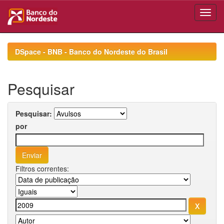
Skip
navigation
DSpace - BNB - Banco do Nordeste do Brasil
Pesquisar
Pesquisar:
por
Filtros correntes: