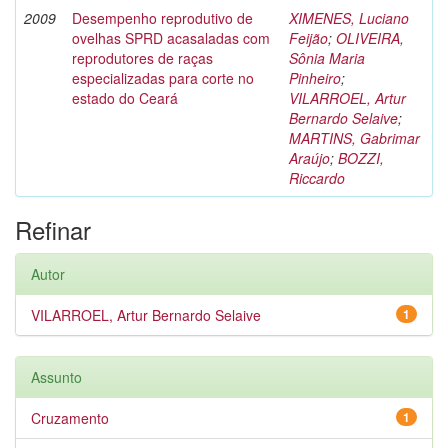
2009
Desempenho reprodutivo de
XIMENES, Luciano
ovelhas SPRD acasaladas com
Feijão
;
OLIVEIRA,
reprodutores de raças
Sônia Maria
especializadas para corte no
Pinheiro
;
estado do Ceará
VILARROEL, Artur
Bernardo Selaive
;
MARTINS, Gabrimar
Araújo
;
BOZZI,
Riccardo
Refinar
Autor
VILARROEL, Artur Bernardo Selaive
1
Assunto
Cruzamento
1