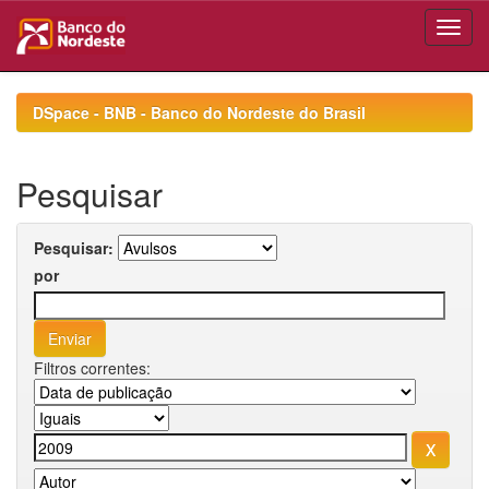
Skip
navigation
DSpace - BNB - Banco do Nordeste do Brasil
Pesquisar
Pesquisar:
por
Filtros correntes: