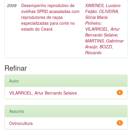
2009
Desempenho reprodutivo de
XIMENES, Luciano
ovelhas SPRD acasaladas com
Feijão
;
OLIVEIRA,
reprodutores de raças
Sônia Maria
especializadas para corte no
Pinheiro
;
estado do Ceará
VILARROEL, Artur
Bernardo Selaive
;
MARTINS, Gabrimar
Araújo
;
BOZZI,
Riccardo
Refinar
Autor
VILARROEL, Artur Bernardo Selaive
1
Assunto
Ovinocultura
1