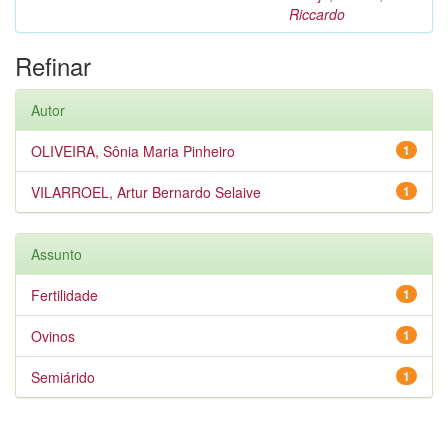
Riccardo
Refinar
Autor
OLIVEIRA, Sônia Maria Pinheiro
1
VILARROEL, Artur Bernardo Selaive
1
Assunto
Fertilidade
1
Ovinos
1
Semiárido
1