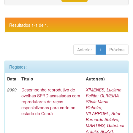
Resultados 1-1 de 1.
Anterior
1
Próxima
Registos:
Data
Título
Autor(es)
2009
Desempenho reprodutivo de
XIMENES, Luciano
ovelhas SPRD acasaladas com
Feijão
;
OLIVEIRA,
reprodutores de raças
Sônia Maria
especializadas para corte no
Pinheiro
;
estado do Ceará
VILARROEL, Artur
Bernardo Selaive
;
MARTINS, Gabrimar
Araújo
;
BOZZI,