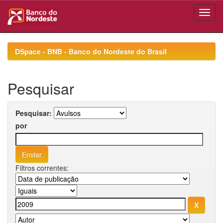
Skip
navigation
DSpace - BNB - Banco do Nordeste do Brasil
Pesquisar
Pesquisar:
por
Filtros correntes: