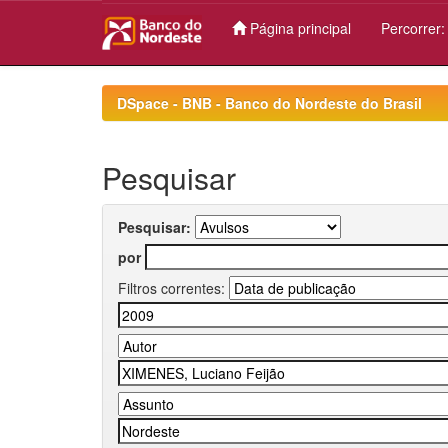
Página principal
Percorrer
Skip
navigation
DSpace - BNB - Banco do Nordeste do Brasil
Pesquisar
Pesquisar:
por
Filtros correntes: