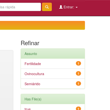
Entrar:
Refinar
Assunto
Fertilidade
1
Ovinocultura
1
Semiárido
1
Has File(s)
true
1