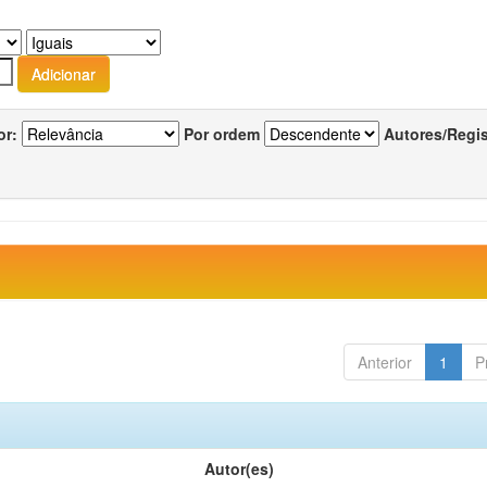
or:
Por ordem
Autores/Regi
Anterior
1
P
Autor(es)