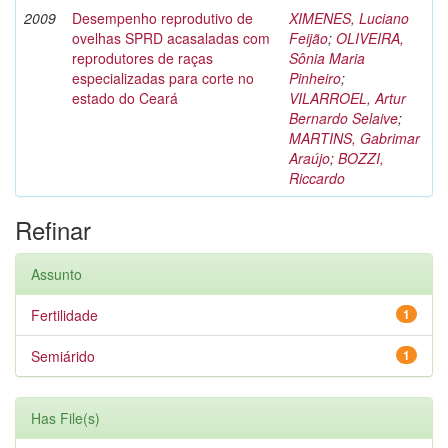
2009
Desempenho reprodutivo de
XIMENES, Luciano
ovelhas SPRD acasaladas com
Feijão
;
OLIVEIRA,
reprodutores de raças
Sônia Maria
especializadas para corte no
Pinheiro
;
estado do Ceará
VILARROEL, Artur
Bernardo Selaive
;
MARTINS, Gabrimar
Araújo
;
BOZZI,
Riccardo
Refinar
Assunto
Fertilidade
1
Semiárido
1
Has File(s)