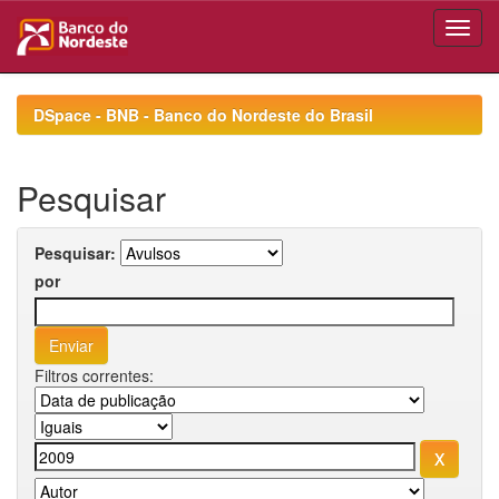
Skip
navigation
DSpace - BNB - Banco do Nordeste do Brasil
Pesquisar
Pesquisar:
por
Filtros correntes: