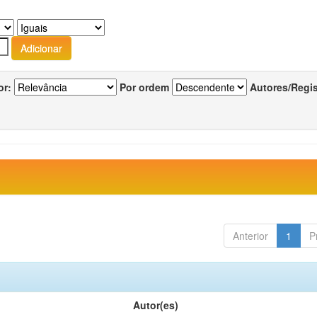
or:
Por ordem
Autores/Regi
Anterior
1
P
Autor(es)