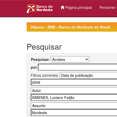
Página principal
Percorrer
Skip
navigation
DSpace - BNB - Banco do Nordeste do Brasil
Pesquisar
Pesquisar:
por
Filtros correntes: