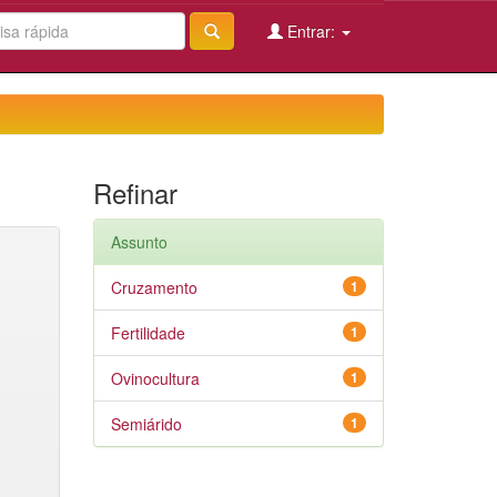
Entrar:
Refinar
Assunto
Cruzamento
1
Fertilidade
1
Ovinocultura
1
Semiárido
1