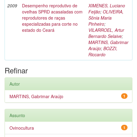
2009
Desempenho reprodutivo de
XIMENES, Luciano
ovelhas SPRD acasaladas com
Feijão
;
OLIVEIRA,
reprodutores de raças
Sônia Maria
especializadas para corte no
Pinheiro
;
estado do Ceará
VILARROEL, Artur
Bernardo Selaive
;
MARTINS, Gabrimar
Araújo
;
BOZZI,
Riccardo
Refinar
Autor
MARTINS, Gabrimar Araújo
1
Assunto
Ovinocultura
1