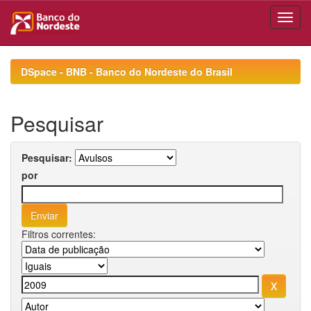
Skip
navigation
DSpace - BNB - Banco do Nordeste do Brasil
Pesquisar
Pesquisar:
por
Filtros correntes: