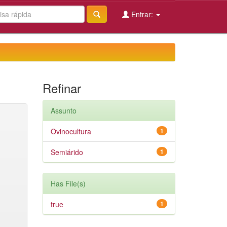
Entrar:
Refinar
Assunto
Ovinocultura
1
Semiárido
1
Has File(s)
true
1