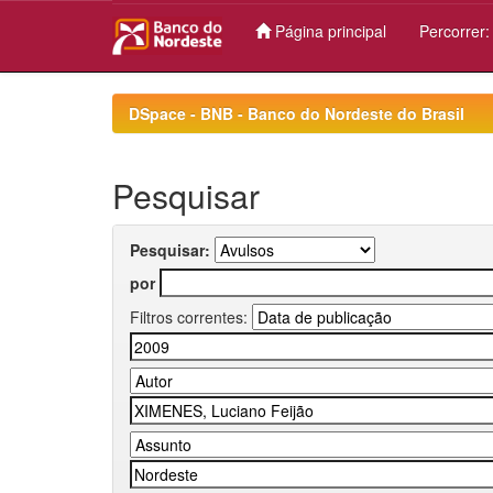
Página principal
Percorrer
Skip
navigation
DSpace - BNB - Banco do Nordeste do Brasil
Pesquisar
Pesquisar:
por
Filtros correntes: