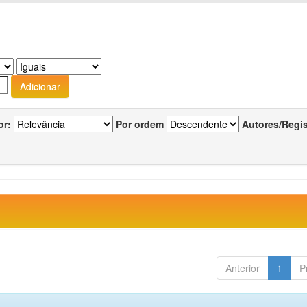
or:
Por ordem
Autores/Regi
Anterior
1
P