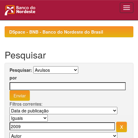
Skip
navigation
DSpace - BNB - Banco do Nordeste do Brasil
Pesquisar
Pesquisar:
por
Filtros correntes: