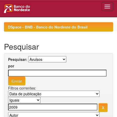
Skip
navigation
DSpace - BNB - Banco do Nordeste do Brasil
Pesquisar
Pesquisar:
por
Filtros correntes: