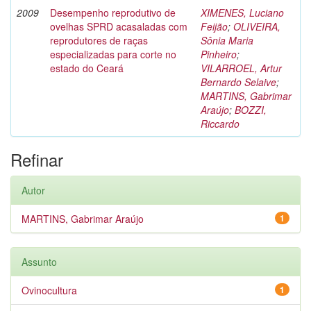
2009
Desempenho reprodutivo de
XIMENES, Luciano
ovelhas SPRD acasaladas com
Feijão
;
OLIVEIRA,
reprodutores de raças
Sônia Maria
especializadas para corte no
Pinheiro
;
estado do Ceará
VILARROEL, Artur
Bernardo Selaive
;
MARTINS, Gabrimar
Araújo
;
BOZZI,
Riccardo
Refinar
Autor
MARTINS, Gabrimar Araújo
1
Assunto
Ovinocultura
1